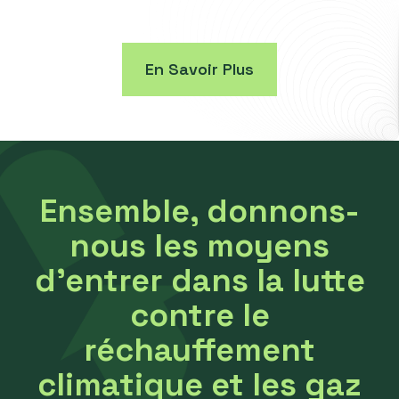
En Savoir Plus
Ensemble, donnons-
nous les moyens
d’entrer dans la lutte
contre le
réchauffement
climatique et les gaz